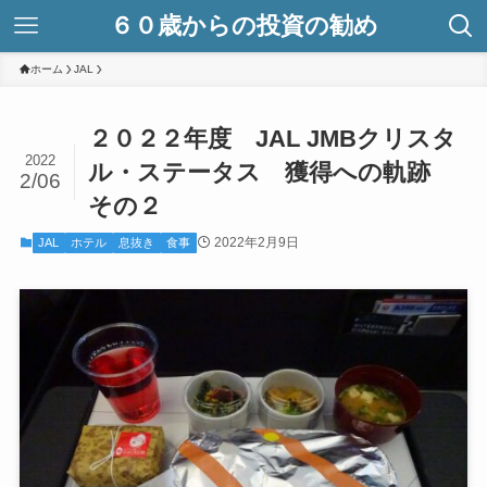
６０歳からの投資の勧め
ホーム
JAL
２０２２年度 JAL JMBクリスタ
2022
ル・ステータス 獲得への軌跡
2/06
その２
2022年2月9日
JAL
ホテル
息抜き
食事