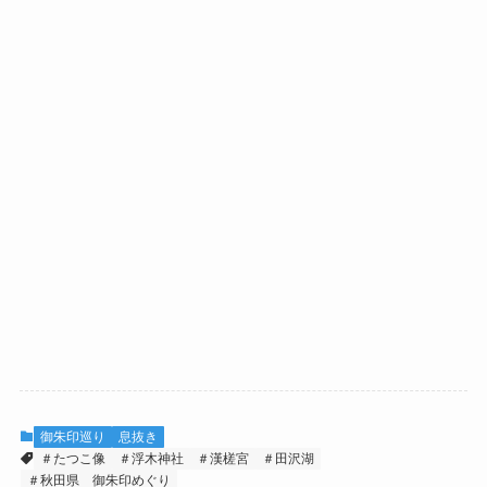
御朱印巡り
息抜き
＃たつこ像
＃浮木神社
＃漢槎宮
＃田沢湖
＃秋田県 御朱印めぐり