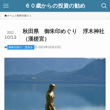
６０歳からの投資の勧め
ホーム
御朱印巡り
秋田県 御朱印めぐり 浮木神社
2022
10/13
（漢槎宮）
2022年10月13日
御朱印巡り
息抜き