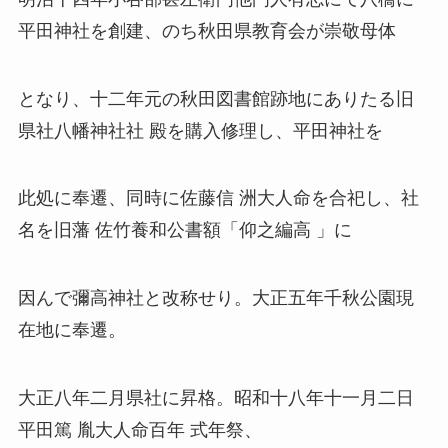
平田神社を創建、のち秋田県教育会が崇敬母体
となり、
十二年元の秋田図書館跡地にありたる旧
県社八幡神社社 殿を購入修理し、平田神社を
此処に奉遷、同時に佐藤信 洲大人命を合祀し、社
名を旧藩 佐竹養和公書
額「仰之編高 」に
因んで彌高神社と改称せり。
大正五年千秋公園現
在地に奉遷。
大正八年二月県社に昇格。昭和十八年十一月二日
平田篤 胤大人命百年 式年祭、