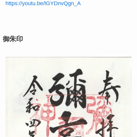
https://youtu.be/lGYDnvQgn_A
御朱印