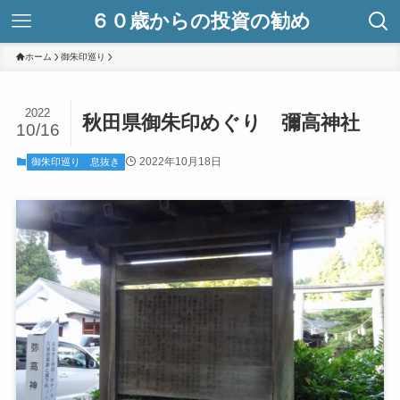
６０歳からの投資の勧め
ホーム
御朱印巡り
2022
秋田県御朱印めぐり 彌高神社
10/16
2022年10月18日
御朱印巡り
息抜き