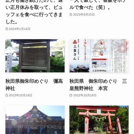
正月も働き続けたので、遅
一人で寂しく、昼飯をホテ
い正月休みを取って、ビュ
ルで食べた（笑）。
ッフェを食べに行ってきま
2023年9月25日
した。
2024年1月14日
秋田県御朱印めぐり 彌高
秋田県 御朱印めぐり 三
神社
皇熊野神社 本宮
2022年10月18日
2022年10月16日