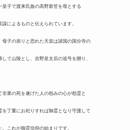
一皇子で渡来氏族の高野新笠を母とする
策謀によるものと伝えられています。
、母子の祟りと恐れた天皇は諸国の国分寺の
葬して山陵とし、吉野皇太后の追号を贈り、
て非業の死を遂げた人の怨みの心が怨霊と
霊を丁重にお祀りすれば御霊となり守護して
た。これが御霊信仰の始まりです。