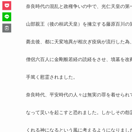
奈良時代の混乱と政権争いの中で、光仁天皇の第
山部親王（後の桓武天皇）を擁立する藤原百川の
薨去後、都に天変地異が相次ぎ疫病が流行した為
僧侶六百人に金剛般若経の読経をさせ、墳墓を改
手篤く慰霊されました。
奈良時代、平安時代の人々は無実の罪を着せられ
なって災いを起こすと恐れました。しかしその怨
くれる神になるという風に考えるようになりまし