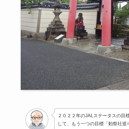
２０２２年のJALステータスの目
して、もう一つの目標「勅祭社巡