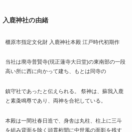
入鹿神社の由緒
櫃原市指定文化財 入鹿神社本殿 江戸時代初期作
当社は廃寺普賢寺(現正蓮寺大日堂)の東南部の一段
高い所に西に向かって建ち、もとは同寺の
鎮守社であったと伝えられる。 祭神は、蘇我入鹿
と素戔鳴尊であり、両神を合祀している。
本殿は一間社春日造で、身舎は丸柱、柱上に三斗
を組み背面を除く頭貫桁間に中世風の面影を残す