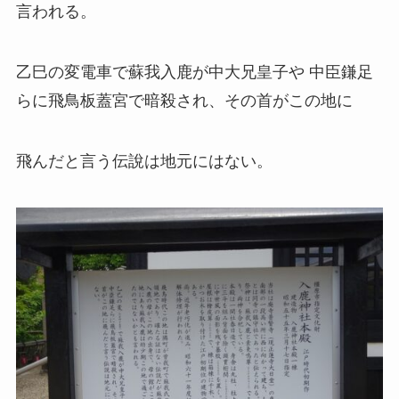
言われる。
乙巳の変電車で蘇我入鹿が中大兄皇子や 中臣鎌足
らに飛鳥板蓋宮で暗殺され、その
首がこの地に
飛んだと言う伝說は地元にはない。