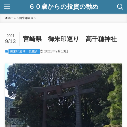
６０歳からの投資の勧め
ホーム
御朱印巡り
2021
宮崎県 御朱印巡り 高千穂神社
9/13
2021年9月13日
御朱印巡り
息抜き