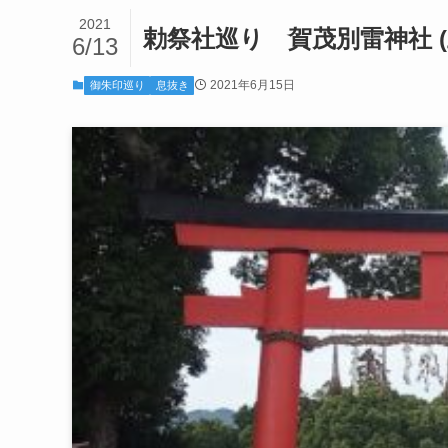
2021
勅祭社巡り 賀茂別雷神社 
6/13
2021年6月15日
御朱印巡り
息抜き