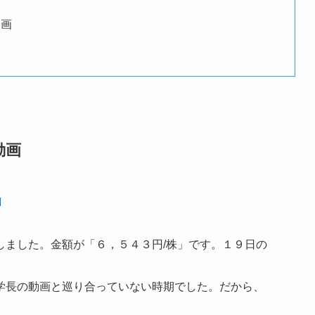
画
動画
動画
M
しました。金額が「６，５４３円/株」です。１９日の
学長の動画と巡り合っていない時期でした。だから、