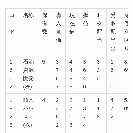
コ
名称
保
購
現
損
1
受
簿
ー
有
入
在
益
株
取
価
ド
数
単
値
配
配
利
価
当
当
回
金
り
1
石油
5
3
4
3
3
1
8.7
6
資源
7
4
6
3
6
6%
6
開発
6
9
4
0
5
2
(株)
7
5
0
0
1
積水
4
2
2
1
1
4
5.0
9
ハウ
3
7
3
1
7
0%
2
ス
6
0
7
8
2
8
(株)
2
6
4