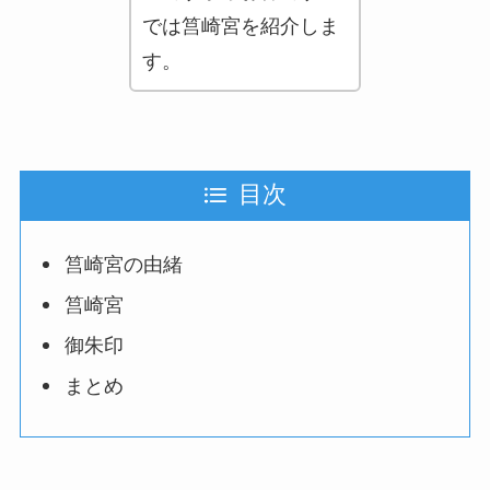
では筥崎宮を紹介しま
す。
目次
筥崎宮の由緒
筥崎宮
御朱印
まとめ