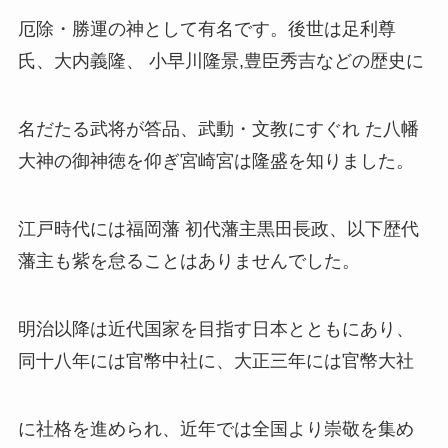
厄除・勝運の神として有名です。
後世は足利尊
氏、大内義隆、 小早川隆景,豊臣秀吉などの歴史に
名だたる武将が答品、武動・文教
にすぐれ た八幡
大神の御神徳を仰ぎ宮崎宮は隆盛を知りました。
江戸時代には福岡藩 初代藩主黒田長政、以下歴代
藩主も紫を怠ることはありませんでした。
明治以降は近代国家を目指す日本とともにあり、
同十八年には官幣中社に、大正三年には官幣大社
に社格を進められ、近年では全国より崇敬を集め