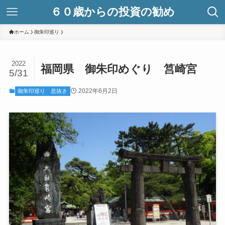
６０歳からの投資の勧め
ホーム
御朱印巡り
2022
福岡県 御朱印めぐり 筥崎宮
5/31
2022年6月2日
御朱印巡り
息抜き