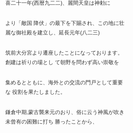
喜二十一年(西暦九二二)、麗間天皇は神勅に
より「敵国 降伏」の最下を下賜され、この地に壮
麗な御社殿を建立し、延長元年(八二三)
筑前大分宮より遷座したことになっております。
創建は祈りの場とし て朝野を問わず高い崇敬を
集めるとともに、海外との交流の門戸として重要
な 役割を果たしました。
鎌倉中期,蒙古襲来元のおり、俗に云う神風が吹き
未曾有の困難に打ち 勝ったことから、