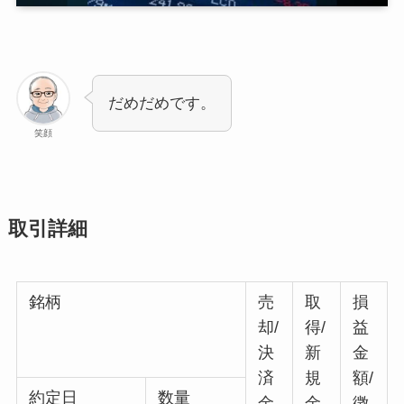
だめだめです。
笑顔
取引詳細
銘柄
売
取
損
却/
得/
益
決
新
金
済
規
額/
約定日
数量
金
金
徴